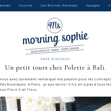
anada
Cuisine
Les Bonnes Adresses
Voyages
V
PAGE D'ACCEUIL
Un petit tours chez Polette à Bali.
 vous avez surement remarqué ma passion pour les concepts
 boutiques. A Paris, je suis servis ! Il n’y en a pas à tous l
houx
Place A
et
Fleux
.