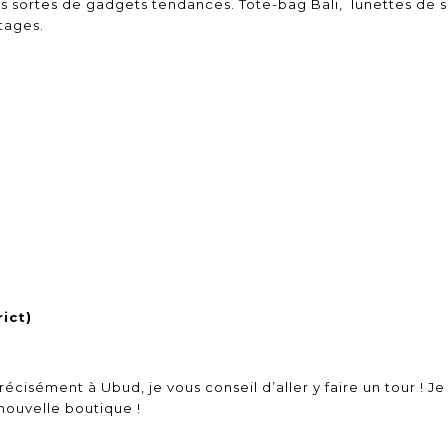
s sortes de gadgets tendances. Tote-bag Bali, lunettes de so
tages.
ict)
précisément à Ubud, je vous conseil d’aller y faire un tour ! 
 nouvelle boutique !