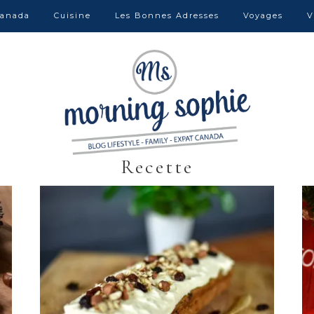
anada
Cuisine
Les Bonnes Adresses
Voyages
V
Recette