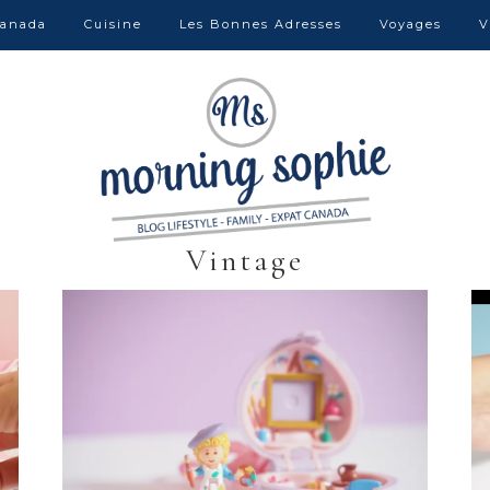
anada
Cuisine
Les Bonnes Adresses
Voyages
V
Vintage