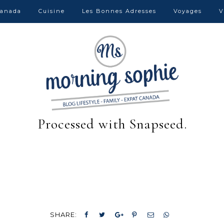
anada
Cuisine
Les Bonnes Adresses
Voyages
V
Processed with Snapseed.
SHARE: