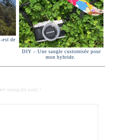
-est de
DIY – Une sangle customisée pour
mon hybride.
ONT INDIQUÉS AVEC
*