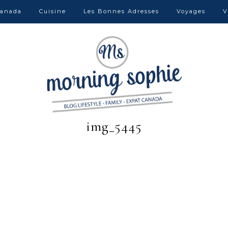
anada
Cuisine
Les Bonnes Adresses
Voyages
V
img_5445