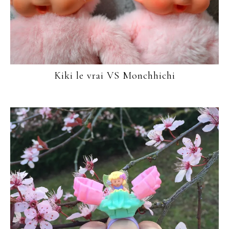
Kiki le vrai VS Monchhichi