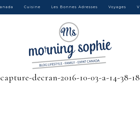
anada
Cuisine
Les Bonnes Adresses
Voyages
V
capture-decran-2016-10-03-a-14-38-18