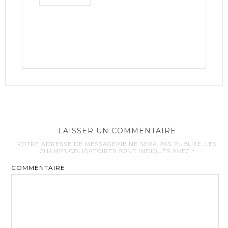
LAISSER UN COMMENTAIRE
VOTRE ADRESSE DE MESSAGERIE NE SERA PAS PUBLIÉE.
LES
CHAMPS OBLIGATOIRES SONT INDIQUÉS AVEC
*
COMMENTAIRE