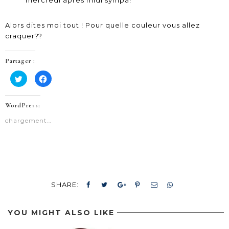
mercredi après midi sympa!
Alors dites moi tout ! Pour quelle couleur vous allez
craquer??
Partager :
Cliquez
Cliquez
pour
pour
partager
partager
sur
sur
Twitter(ouvre
Facebook(ouvre
WordPress:
dans
dans
une
une
nouvelle
nouvelle
chargement…
fenêtre)
fenêtre)
SHARE:
YOU MIGHT ALSO LIKE