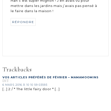
Han c’est super mignon ! J’en avais vu pour
mettre dans les jardins mais j’avais pas pensé à
le faire dans la maison !
RÉPONDRE
Trackbacks
VOS ARTICLES PRÉFÉRÉS DE FÉVRIER – MAMAMOOMINS
DIT :
6 MARS 2016 À 10 10 59 03593
[…] 2:/ * The little fairy door * […]